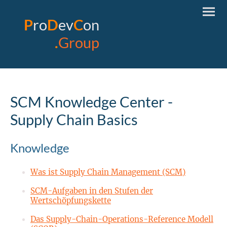
P
ro
D
ev
C
on
.
Group
SCM Knowledge Center -
Supply Chain Basics
Knowledge
Was ist Supply Chain Management (SCM)
SCM-Aufgaben in den Stufen der
Wertschöpfungskette
Das Supply-Chain-Operations-Reference Modell